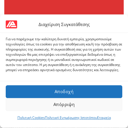
Διαχείριση Συγκατάθεσης
Για να παρέχουμε την καλύτερη δυνατή εμπειρία, χρησιμοποιούμε
Σχετικά με εμάς
τεχνολογίες όπως τα cookies για την αποθήκευση και/ή την πρόσβαση σε
πληροφορίες της συσκευής. Η συγκατάθεσή σας για τη χρήση αυτών των
τεχνολογιών θα μας επιτρέψει να επεξεργαστούμε δεδομένα όπως η
Από το 1992 ξεκινήσαμε την δραστηριότητά μας στη
συμπεριφορά περιήγησης ή οι μοναδικοί αναγνωριστικοί κωδικοί σε
βιομηχανική αγορά. Οι αξίες και οι αρχές μας παραμένουν
αυτόν τον ιστότοπο. Η μη συγκατάθεση ή η ανάκληση της συγκατάθεσης
μπορεί να επηρεάσει αρνητικά ορισμένες δυνατότητες και λειτουργίες.
από τότε αναλλοίωτες. Ακούμε τους πελάτες μας,
μοιραζόμαστε το επιχειρηματικό τους όραμα και
προσπαθούμε να ανταποκριθούμε στις ανάγκες τους. Αυτό
Αποδοχή
κάνουμε και έτσι θα συνεχίσουμε.
Απόρριψη
Δήλωση αποστολής
Πολιτική Cookies
Πολιτική Ενημέρωσης Ιστοτόπου
Εταιρεία
Ο στόχος μας στην
ΑΡΙΣΤΟΤΕΛΗΣ ΠΑΠΑΪΩΑΝΝΙΔΗΣ ΚΑΙ ΣΙΑ
I.K.E.
είναι να είμαστε ο προτιμητέος προμηθευτής για τους