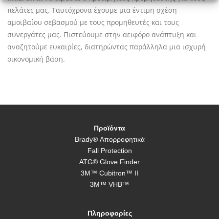
πελάτες μας. Ταυτόχρονα έχουμε μια έντιμη σχέση
αμοιβαίου σεβασμού με τους προμηθευτές και τους
συνεργάτες μας. Πιστεύουμε στην αειφόρο ανάπτυξη και
αναζητούμε ευκαιρίες, διατηρώντας παράλληλα μια ισχυρή
οικονομική βάση.
Προϊόντα
Brady® Απορροφητικά
Fall Protection
ATG® Glove Finder
3M™ Cubitron™ II
3M™ VHB™
Πληροφορίες