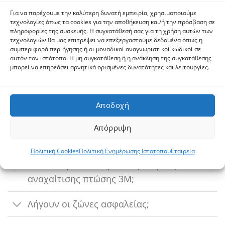
Εδώ απαντάμε σε μερικές από τις συχνές ερωτήσεις
Για να παρέχουμε την καλύτερη δυνατή εμπειρία, χρησιμοποιούμε
σας, αλλά αν έχετε άλλες ερωτήσεις, επικοινωνήστε
τεχνολογίες όπως τα cookies για την αποθήκευση και/ή την πρόσβαση σε
μαζί μας.
πληροφορίες της συσκευής. Η συγκατάθεσή σας για τη χρήση αυτών των
τεχνολογιών θα μας επιτρέψει να επεξεργαστούμε δεδομένα όπως η
συμπεριφορά περιήγησης ή οι μοναδικοί αναγνωριστικοί κωδικοί σε
αυτόν τον ιστότοπο. Η μη συγκατάθεση ή η ανάκληση της συγκατάθεσης
Τι είναι η ζώνη αναχαίτισης πτώσης;
μπορεί να επηρεάσει αρνητικά ορισμένες δυνατότητες και λειτουργίες.
Σε ποιο ύψος πρέπει να φοράτε ζώνη
ασφαλείας;
Αποδοχή
Πότε θα πρέπει να χρησιμοποιείται
Απόρριψη
μια εξάρτυση για όλο το σώμα;
Πολιτική Cookies
Πολιτική Ενημέρωσης Ιστοτόπου
Εταιρεία
Πόσο καιρό θα διαρκέσει μια ζώνη
αναχαίτισης πτώσης 3M;
Λήγουν οι ζώνες ασφαλείας;