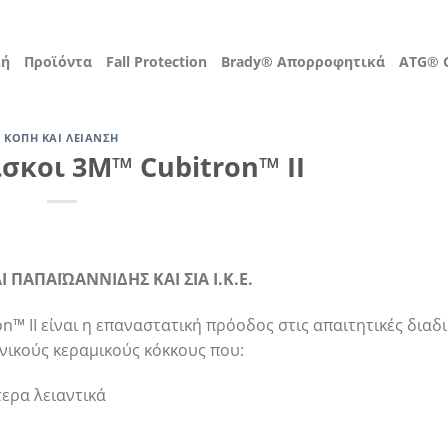
κή
Προϊόντα
Fall Protection
Brady® Απορροφητικά
ATG® G
ΚΟΠΉ ΚΑΙ ΛΕΊΑΝΣΗ
ίσκοι 3M™ Cubitron™ II
Ι ΠΑΠΑΪΩΑΝΝΙΔΗΣ ΚΑΙ ΣΙΑ Ι.Κ.Ε.
on™ II είναι η επαναστατική πρόοδος στις απαιτητικές διαδ
νικούς κεραμικούς κόκκους που:
ερα λειαντικά