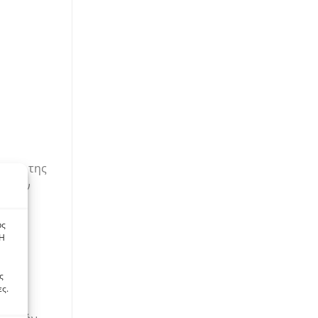
ένεια της
σι δεν
ως
 Η
ς
ες.
,