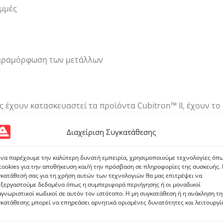
αμμές
παραμόρφωση των μετάλλων
 έχουν κατασκευαστεί τα προϊόντα Cubitron™ II, έχουν το
υρές ακμές που κόβουν το μέταλλο σαν
βούτυρο.
H ομοιογ
ρέποντας στα λειαντικά να μην ανεβάζουν θερμοκρασία. Έτ
Διαχείριση Συγκατάθεσης
τερο.
 να παρέχουμε την καλύτερη δυνατή εμπειρία, χρησιμοποιούμε τεχνολογίες όπ
vs
cookies για την αποθήκευση και/ή την πρόσβαση σε πληροφορίες της συσκευής.
κατάθεσή σας για τη χρήση αυτών των τεχνολογιών θα μας επιτρέψει να
ξεργαστούμε δεδομένα όπως η συμπεριφορά περιήγησης ή οι μοναδικοί
γνωριστικοί κωδικοί σε αυτόν τον ιστότοπο. Η μη συγκατάθεση ή η ανάκληση τη
κατάθεσης μπορεί να επηρεάσει αρνητικά ορισμένες δυνατότητες και λειτουργί
 σε σχήμα και μέγεθος. Άρα, κατά τη διάρκεια της λείανσης