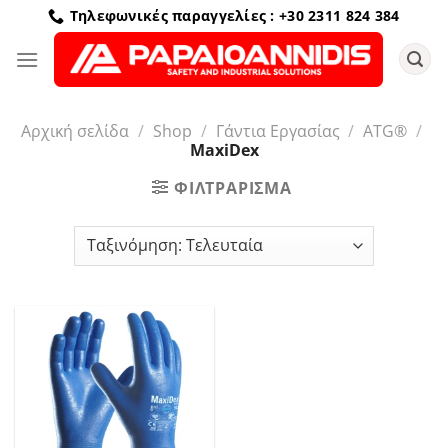
Μετάβαση
Τηλεφωνικές παραγγελίες : +30 2311 824 384
στο
περιεχόμενο
Αρχική σελίδα
/
Shop
/
Γάντια Εργασίας
/
ATG®
/
MaxiDex
ΦΙΛΤΡΆΡΙΣΜΑ