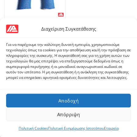
MAXIDEX
ATG MaxiDex® 19-007
Διαχείριση Συγκατάθεσης
Για να παρέχουμε την καλύτερη δυνατή εμπειρία, χρησιμοποιούμε
τεχνολογίες όπως τα cookies για την αποθήκευση και/ή την πρόσβαση σε
πληροφορίες της συσκευής. Η συγκατάθεσή σας για τη χρήση αυτών των
τεχνολογιών θα μας επιτρέψει να επεξεργαστούμε δεδομένα όπως η
συμπεριφορά περιήγησης ή οι μοναδικοί αναγνωριστικοί κωδικοί σε
αυτόν τον ιστότοπο. Η μη συγκατάθεση ή η ανάκληση της συγκατάθεσης
μπορεί να επηρεάσει αρνητικά ορισμένες δυνατότητες και λειτουργίες.
Προϊόντα
Brady® Απορροφητικά
Fall Protection
Αποδοχή
ATG® Glove Finder
Απόρριψη
3M™ Cubitron™ II
3M™ VHB™
Πολιτική Cookies
Πολιτική Ενημέρωσης Ιστοτόπου
Εταιρεία