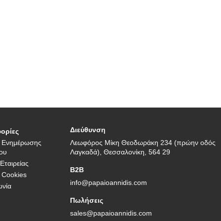
Διεύθυνση
ορίες
ή Ενημέρωσης
Λεωφόρος Μίκη Θεοδωράκη 234 (πρώην οδός
ου
Λαγκαδά), Θεσσαλονίκη, 564 29
 Εταιρείας
B2B
 Cookies
info@papaioannidis.com
ωνία
Πωλήσεις
sales@papaioannidis.com