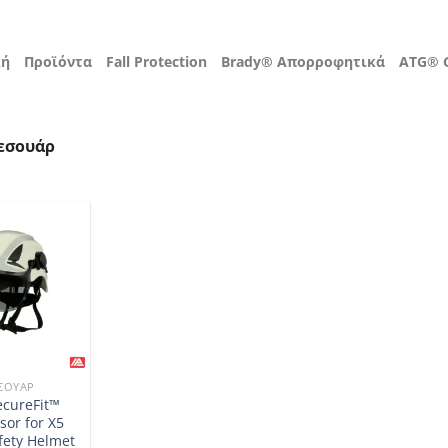
κή
Προϊόντα
Fall Protection
Brady® Απορροφητικά
ATG® G
εσουάρ
ΣΟΥΆΡ
cureFit™
sor for X5
fety Helmet