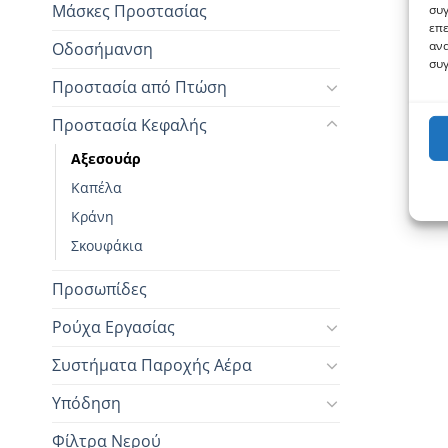
Μάσκες Προστασίας
συγ
επε
ανα
Οδοσήμανση
συγ
Προστασία από Πτώση
Προστασία Κεφαλής
Αξεσουάρ
Καπέλα
Κράνη
Σκουφάκια
Προσωπίδες
Ρούχα Εργασίας
Συστήματα Παροχής Αέρα
Υπόδηση
Φίλτρα Νερού