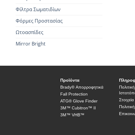
Φίλτρα Σωματιδίων
Φόρμες Προστασίας
Ωτοασπίδες
Mirror Bright
Προϊόντα
Πληροφ
Brady® Απορροφητικά
Πολιτικ
Ιστοτόπ
Fall Protection
Στοιχεία
ATG® Glove Finder
Πολιτική
3M™ Cubitron™ II
Επικοιν
3M™ VHB™