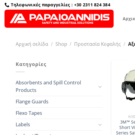
Μετάβαση
Τηλεφωνικές παραγγελίες : +30 2311 824 384
στο
περιεχόμενο
Αρχι
Αρχική σελίδα
/
Shop
/
Προστασία Κεφαλής
/
Αξ
Κατηγορίες
Absorbents and Spill Control
Products
Flange Guards
Flexo Tapes
ΑΞΕ
3M™ Se
Labels
Short Vi
Series Sa