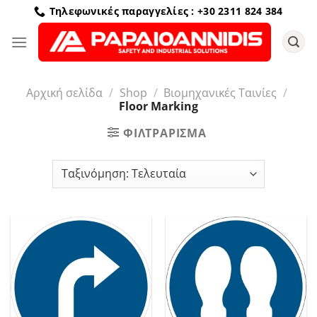
Μετάβαση
Τηλεφωνικές παραγγελίες : +30 2311 824 384
στο
περιεχόμενο
Αρχική σελίδα
/
Shop
/
Βιομηχανικές Ταινίες
/
Floor Marking
ΦΙΛΤΡΆΡΙΣΜΑ