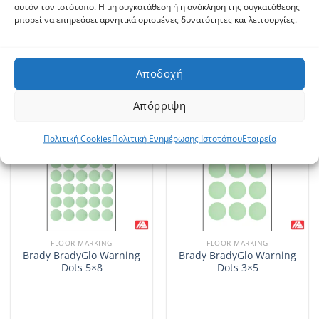
αυτόν τον ιστότοπο. Η μη συγκατάθεση ή η ανάκληση της συγκατάθεσης
Brady BradyGlo Warning
Brady BradyGlo Warning
μπορεί να επηρεάσει αρνητικά ορισμένες δυνατότητες και λειτουργίες.
Footprint
Arrows 4×5
Αποδοχή
Απόρριψη
Πολιτική Cookies
Πολιτική Ενημέρωσης Ιστοτόπου
Εταιρεία
FLOOR MARKING
FLOOR MARKING
Brady BradyGlo Warning
Brady BradyGlo Warning
Dots 5×8
Dots 3×5