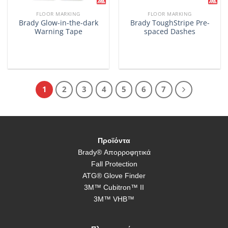
FLOOR MARKING
FLOOR MARKING
Brady Glow-in-the-dark
Brady ToughStripe Pre-
Warning Tape
spaced Dashes
1
2
3
4
5
6
7
Προϊόντα
Brady® Απορροφητικά
Fall Protection
ATG® Glove Finder
3M™ Cubitron™ II
3M™ VHB™