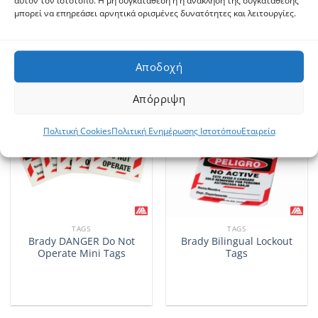
αυτόν τον ιστότοπο. Η μη συγκατάθεση ή η ανάκληση της συγκατάθεσης
for Gas
μπορεί να επηρεάσει αρνητικά ορισμένες δυνατότητες και λειτουργίες.
Αποδοχή
Απόρριψη
Πολιτική Cookies
Πολιτική Ενημέρωσης Ιστοτόπου
Εταιρεία
TAGS
TAGS
Brady DANGER Do Not
Brady Bilingual Lockout
Operate Mini Tags
Tags