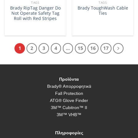
TAGS
TAGS
Brady RipTag Danger Do
Brady ToughWash Cable
Not Operate Safety Tag
Ties
Roll with Red Stripes
1
2
3
4
…
15
16
17
Προϊόντα
Brady® Απορροφητικά
Fall Protection
ATG® Glove Finder
3M™ Cubitron™ II
3M™ VHB™
Πληροφορίες