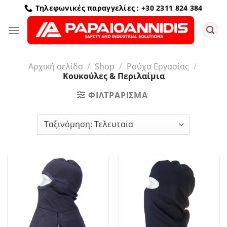
Μετάβαση
Τηλεφωνικές παραγγελίες : +30 2311 824 384
στο
περιεχόμενο
Αρχική σελίδα
/
Shop
/
Ρούχα Εργασίας
/
Κουκούλες & Περιλαίμια
ΦΙΛΤΡΆΡΙΣΜΑ