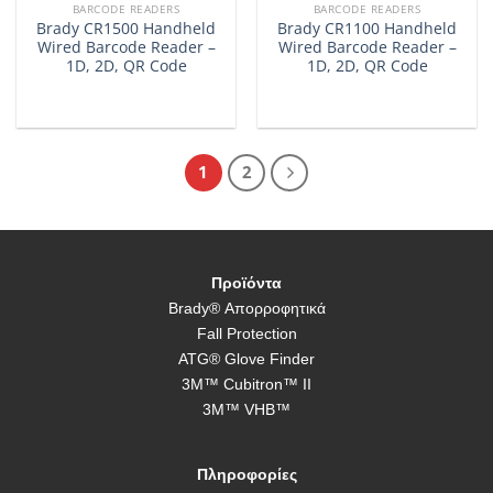
BARCODE READERS
BARCODE READERS
Brady CR1500 Handheld
Brady CR1100 Handheld
Wired Barcode Reader –
Wired Barcode Reader –
1D, 2D, QR Code
1D, 2D, QR Code
1
2
Προϊόντα
Brady® Απορροφητικά
Fall Protection
ATG® Glove Finder
3M™ Cubitron™ II
3M™ VHB™
Πληροφορίες