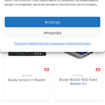
αυτόν τον ιστότοπο. Η μη συγκατάθεση ή η ανάκληση της συγκατάθεσης
RFID Reader with Pistol
Reader
μπορεί να επηρεάσει αρνητικά ορισμένες δυνατότητες και λειτουργίες.
Grip – UHF, NFC, Barcode
Αποδοχή
Απόρριψη
Πολιτική Cookies
Πολιτική Ενημέρωσης Ιστοτόπου
Εταιρεία
READERS
READERS
Brady IRX200 RFID Fixed
Brady Sampo S1 Reader
Reader EU