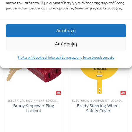
αυτόν τον ιστότοπο. Η μη συγκατάθεση ή η ανάκληση της συγκατάθεσης
Brady Industry –
Brady Fuse Blockout
μπορεί να επηρεάσει αρνητικά ορισμένες δυνατότητες και λειτουργίες.
Insulation Plugs DIII
Devices
Αποδοχή
Απόρριψη
Πολιτική Cookies
Πολιτική Ενημέρωσης Ιστοτόπου
Εταιρεία
ELECTRICAL EQUIPMENT LOCKOUTS
ELECTRICAL EQUIPMENT LOCKOUTS
Brady Stopower Plug
Brady Steering Wheel
Lockout
Safety Cover