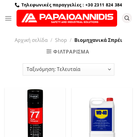
Μετάβαση
Τηλεφωνικές παραγγελίες : +30 2311 824 384
στο
περιεχόμενο
Αρχική σελίδα
/
Shop
/
Βιομηχανικά Σπρέι
ΦΙΛΤΡΆΡΙΣΜΑ