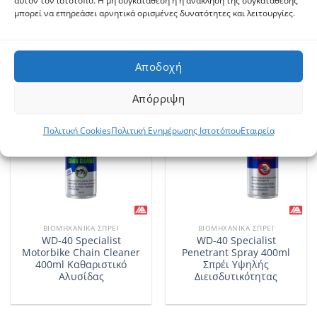
αυτόν τον ιστότοπο. Η μη συγκατάθεση ή η ανάκληση της συγκατάθεσης
Polish 400ml Γυάλισμα και
Wax 400ml Κερί Αλυσίδας
μπορεί να επηρεάσει αρνητικά ορισμένες δυνατότητες και λειτουργίες.
κέρωμα
Αποδοχή
Απόρριψη
Πολιτική Cookies
Πολιτική Ενημέρωσης Ιστοτόπου
Εταιρεία
ΒΙΟΜΗΧΑΝΙΚΆ ΣΠΡΈΙ
ΒΙΟΜΗΧΑΝΙΚΆ ΣΠΡΈΙ
WD-40 Specialist
WD-40 Specialist
Motorbike Chain Cleaner
Penetrant Spray 400ml
400ml Καθαριστικό
Σπρέι Υψηλής
Αλυσίδας
Διεισδυτικότητας