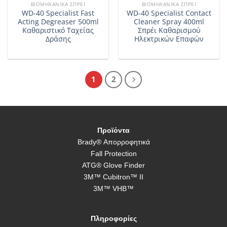
ΒΙΟΜΗΧΑΝΙΚΆ ΣΠΡΈΙ
ΒΙΟΜΗΧΑΝΙΚΆ ΣΠΡΈΙ
WD-40 Specialist Fast
WD-40 Specialist Contact
Acting Degreaser 500ml
Cleaner Spray 400ml
Καθαριστικό Ταχείας
Σπρέι Καθαρισμού
Δράσης
Ηλεκτρικών Επαφών
1
2
Προϊόντα
Brady® Απορροφητικά
Fall Protection
ATG® Glove Finder
3M™ Cubitron™ II
3M™ VHB™
Πληροφορίες