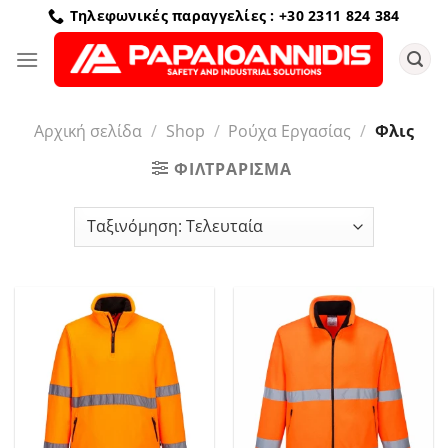
Μετάβαση
Τηλεφωνικές παραγγελίες : +30 2311 824 384
στο
περιεχόμενο
Αρχική σελίδα
/
Shop
/
Ρούχα Εργασίας
/
Φλις
ΦΙΛΤΡΆΡΙΣΜΑ