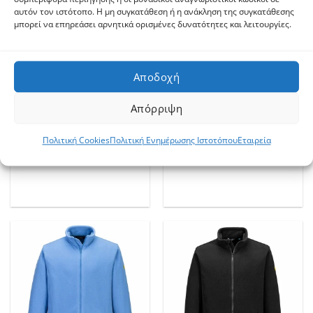
αυτόν τον ιστότοπο. Η μη συγκατάθεση ή η ανάκληση της συγκατάθεσης
μπορεί να επηρεάσει αρνητικά ορισμένες δυνατότητες και λειτουργίες.
Αποδοχή
Απόρριψη
ΑΝΤΙΣΤΑΤΙΚΆ
ΑΝΤΙΣΤΑΤΙΚΆ
Πολιτική Cookies
Πολιτική Ενημέρωσης Ιστοτόπου
Εταιρεία
Portwest Αντιστατικό Φλις
Portwest Αντιστατικό Φλις
ESD Λευκό
ESD Navy Μπλε