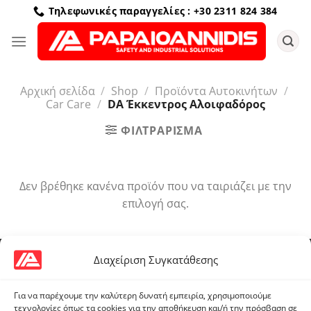
Μετάβαση
Τηλεφωνικές παραγγελίες : +30 2311 824 384
στο
περιεχόμενο
Αρχική σελίδα
/
Shop
/
Προϊόντα Αυτοκινήτων
/
Car Care
/
DA Έκκεντρος Αλοιφαδόρος
ΦΙΛΤΡΆΡΙΣΜΑ
Δεν βρέθηκε κανένα προϊόν που να ταιριάζει με την
επιλογή σας.
Διαχείριση Συγκατάθεσης
Προϊόντα
Brady® Απορροφητικά
Για να παρέχουμε την καλύτερη δυνατή εμπειρία, χρησιμοποιούμε
Fall Protection
τεχνολογίες όπως τα cookies για την αποθήκευση και/ή την πρόσβαση σε