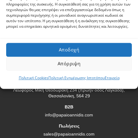
πληροφορίες της συσκευής. Η συγκατάθεσή σας για τη χρήση αυτών των
ATG® Glove Finder
τεχνολογιών θα μας επιτρέψει να επεξεργαστούμε δεδομένα όπως η
3M™ Cubitron™ II
συμπεριφορά περιήγησης ή οι μοναδικοί αναγνωριστικοί κωδικοί σε
3M™ VHB™
αυτόν τον ιστότοπο. Η μη συγκατάθεση ή η ανάκληση της συγκατάθεσης
μπορεί να επηρεάσει αρνητικά ορισμένες δυνατότητες και λειτουργίες.
Πληροφορίες
Πολιτική Ενημέρωσης Ιστοτόπου
Αποδοχή
Στοιχεία Εταιρείας
Πολιτική Cookies
Απόρριψη
Επικοινωνία
Πολιτική Cookies
Πολιτική Ενημέρωσης Ιστοτόπου
Εταιρεία
Διεύθυνση
Λεωφόρος Μίκη Θεοδωράκη 234 (πρώην οδός Λαγκαδά),
Θεσσαλονίκη, 564 29
B2B
info@papaioannidis.com
Πωλήσεις
sales@papaioannidis.com