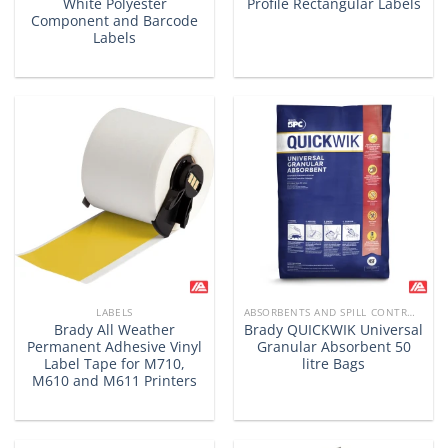
White Polyester
Profile Rectangular Labels
Component and Barcode
Labels
LABELS
ABSORBENTS AND SPILL CONTROL PRODUCTS
Brady All Weather
Brady QUICKWIK Universal
Permanent Adhesive Vinyl
Granular Absorbent 50
Label Tape for M710,
litre Bags
M610 and M611 Printers