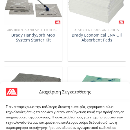
ABSORBENTS AND SPILL CONTROL PRODUCTS
ABSORBENT PADS AND ROLLS
Brady HandySorb Mop
Brady Economical ENV Oil
System Starter Kit
Absorbent Pads
Διαχείριση Συγκατάθεσης
Για να παρέχουμε την καλύτερη δυνατή εμπειρία, χρησιμοποιούμε
τεχνολογίες όπως τα cookies για την αποθήκευση και/ή την πρόσβαση σε
πληροφορίες της συσκευής. Η συγκατάθεσή σας για τη χρήση αυτών των
τεχνολογιών θα μας επιτρέψει να επεξεργαστούμε δεδομένα όπως η
συμπεριφορά περιήγησης ή οι μοναδικοί αναγνωριστικοί κωδικοί σε
ABSORBENT PADS AND ROLLS
ABSORBENT PADS AND ROLLS