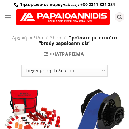
Μετάβαση
Τηλεφωνικές παραγγελίες : +30 2311 824 384
στο
περιεχόμενο
Αρχική σελίδα
/
Shop
/
Προϊόντα με ετικέτα
“brady papaioannidis”
ΦΙΛΤΡΆΡΙΣΜΑ