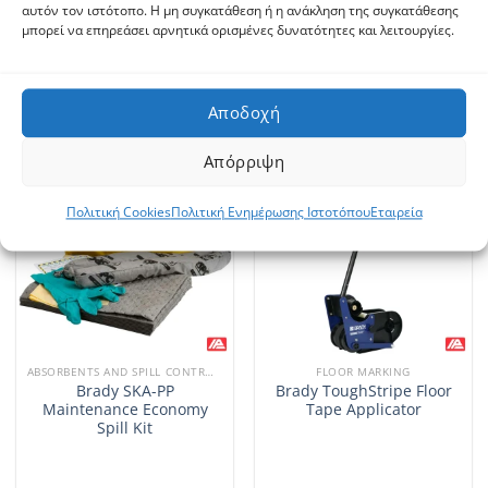
αυτόν τον ιστότοπο. Η μη συγκατάθεση ή η ανάκληση της συγκατάθεσης
Brady General Purpose
Brady Universal Plus
μπορεί να επηρεάσει αρνητικά ορισμένες δυνατότητες και λειτουργίες.
Absorbent Pads GP100-M
Chemical Pads
Αποδοχή
Απόρριψη
Πολιτική Cookies
Πολιτική Ενημέρωσης Ιστοτόπου
Εταιρεία
ABSORBENTS AND SPILL CONTROL PRODUCTS
FLOOR MARKING
Brady SKA-PP
Brady ToughStripe Floor
Maintenance Economy
Tape Applicator
Spill Kit