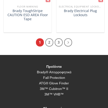
FLOOR MARKING
ELECTRICAL EQUIPMENT LOCKOUTS
Brady ToughStripe
Brady Electrical Plug
CAUTION ESD AREA Floor
Lockouts
Tape
1
2
3
Προϊόντα
Brady® Απορροφητικά
Fall Protection
ATG® Glove Finder
3M™ Cubitron™ II
3M™ VHB™