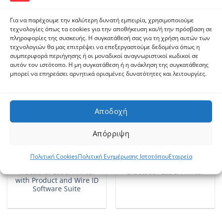
Label Maker
Bluetooth Label Printer
Για να παρέχουμε την καλύτερη δυνατή εμπειρία, χρησιμοποιούμε
τεχνολογίες όπως τα cookies για την αποθήκευση και/ή την πρόσβαση σε
πληροφορίες της συσκευής. Η συγκατάθεσή σας για τη χρήση αυτών των
τεχνολογιών θα μας επιτρέψει να επεξεργαστούμε δεδομένα όπως η
συμπεριφορά περιήγησης ή οι μοναδικοί αναγνωριστικοί κωδικοί σε
αυτόν τον ιστότοπο. Η μη συγκατάθεση ή η ανάκληση της συγκατάθεσης
μπορεί να επηρεάσει αρνητικά ορισμένες δυνατότητες και λειτουργίες.
Αποδοχή
Απόρριψη
ΒΙΟΜΗΧΑΝΙΚΟΊ ΕΚΤΥΠΩΤΈΣ
ΒΙΟΜΗΧΑΝΙΚΟΊ ΕΚΤΥΠΩΤΈΣ
Πολιτική Cookies
Πολιτική Ενημέρωσης Ιστοτόπου
Εταιρεία
BradyPrinter i7100 300 dpi
Brady M511 Portable
Industrial Label Printer
Bluetooth Label Printer
with Product and Wire ID
Software Suite