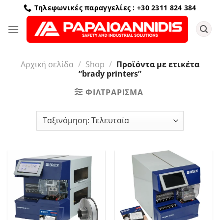
Μετάβαση
Τηλεφωνικές παραγγελίες : +30 2311 824 384
στο
περιεχόμενο
Αρχική σελίδα
/
Shop
/
Προϊόντα με ετικέτα
“brady printers”
ΦΙΛΤΡΆΡΙΣΜΑ