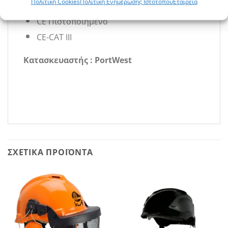
Πολιτική Cookies
Πολιτική Ενημέρωσης Ιστοτόπου
Εταιρεία
Πλευρική παραμόρφωση
CE Πιστοποιημένο
CE-CAT III
Κατασκευαστής : PortWest
ΣΧΕΤΙΚΆ ΠΡΟΪΌΝΤΑ