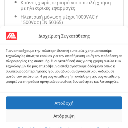
Κράνος χωρίς αερισμό για ασφαλή χρήση
με ηλεκτρικές εφαρμογές
Ηλεκτρική μόνωση μέχρι 1000VAC ή
1500Vdc (EN 50365)
Υφασμάτινη Ζώνη Ανάρτησης 4 σημείων
Διαχείριση Συγκατάθεσης
για βελτιωμένη άνεση και ασφάλεια του
χρήστη
Συμβατό με την ωτοασπίδα τοποθέτησης
Για να παρέχουμε την καλύτερη δυνατή εμπειρία, χρησιμοποιούμε
τεχνολογίες όπως τα cookies για την αποθήκευση και/ή την πρόσβαση σε
με κλιπ PW42
πληροφορίες της συσκευής. Η συγκατάθεσή σας για τη χρήση αυτών των
Ρυθμιζόμενο σύστημα μεγέθους με
τεχνολογιών θα μας επιτρέψει να επεξεργαστούμε δεδομένα όπως η
καστάνια τροχού
συμπεριφορά περιήγησης ή οι μοναδικοί αναγνωριστικοί κωδικοί σε
αυτόν τον ιστότοπο. Η μη συγκατάθεση ή η ανάκληση της συγκατάθεσης
Περιλαμβάνεται μαλακή κορδέλα με αφρό
μπορεί να επηρεάσει αρνητικά ορισμένες δυνατότητες και λειτουργίες.
για τον ιδρώτα
Διατίθεται σε πολλά χρώματα
Ηλεκτρικές Ιδιότητες (440Vac)
Αποδοχή
Έως 7 χρόνια διάρκεια ζωής από την
Απόρριψη
ημερομηνία κατασκευής (εφ ‘όσον δεν έχει
υποστεί ζημιά)